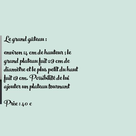
Le grand gâteau :
environ 14 cm de hauteur ; le
grand plateau fait 29 cm de
diamètre et le plus petit du haut
fait 19 cm. Possibilité de lui
ajouter un plateau tournant
Prix : 40 €