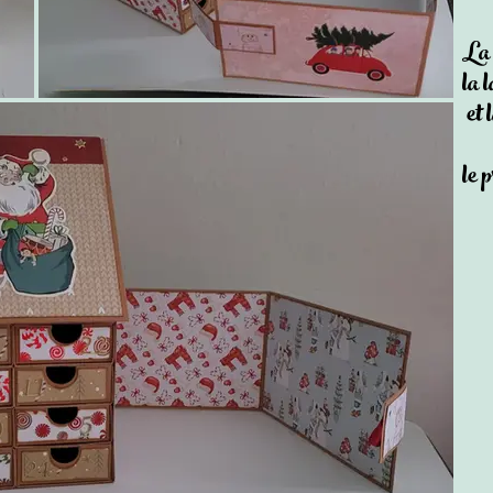
La 
la 
et 
le p