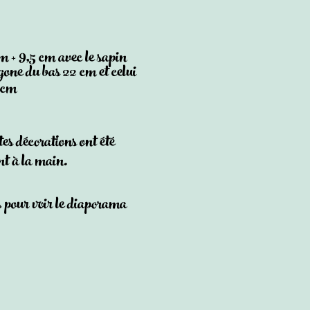
 + 9,5 cm avec le sapin
one du bas 22 cm et celui
7 cm
tes décorations ont été
nt à la main.
 pour voir le diaporama