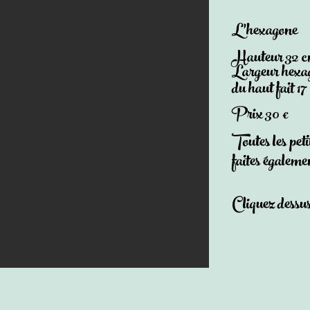
L'hexagone
Hauteur 32 cm
Largeur hexag
du haut fait 1
Prix 30 €
Toutes les peti
faites égaleme
Cliquez dessus