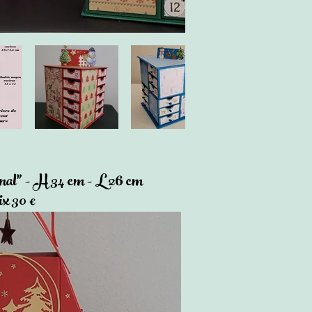
inal" - H 34 cm - L 26 cm
x 30 €