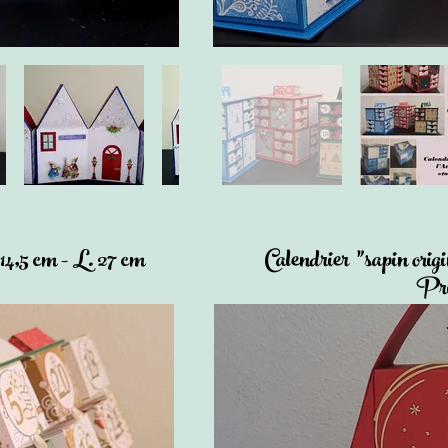
 14,5 cm - L. 27 cm
Calendrier "sapin orig
Pri