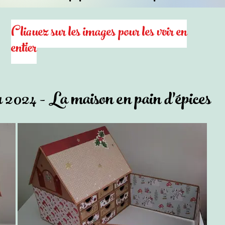
Cliquez sur les images pour les voir en
entier
2024 - La maison en pain d'épices