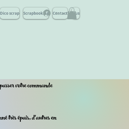
Dico scrap
Scrapbooking
Contact
Se connecter
Plus
r passer votre commande
né très épais, d'autres en