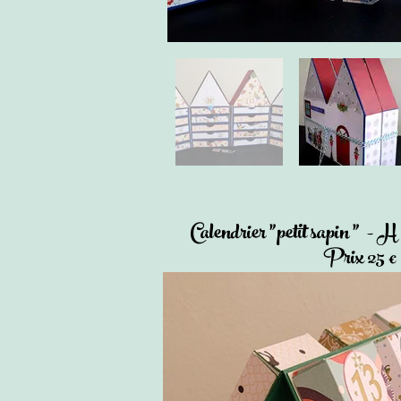
Calendrier "petit sapin " - H
Prix 25 €