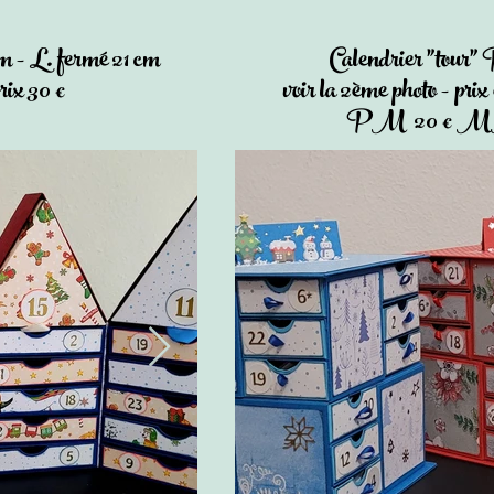
m - L. fermé 21 cm
Calendrier "tour" 
rix 30 €
voir la 2ème photo - prix
PM 20 € MM