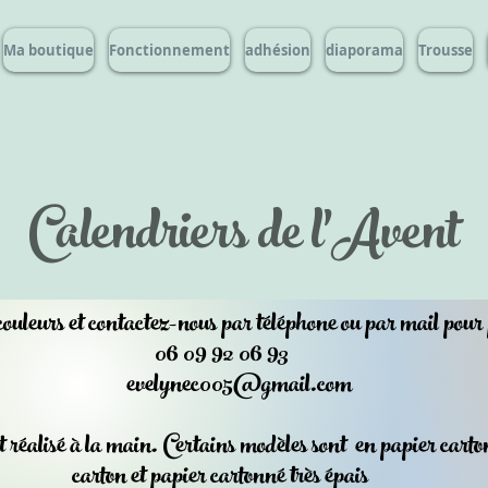
Ma boutique
Fonctionnement
adhésion
diaporama
Trousse
Calendriers de l'Avent
 couleurs et contactez-nous par téléphone ou par mail pou
06 09 92 06 93
evelynec005@gmail.com
réalisé à la main. Certains modèles sont en papier carton
carton et papier cartonné très épais