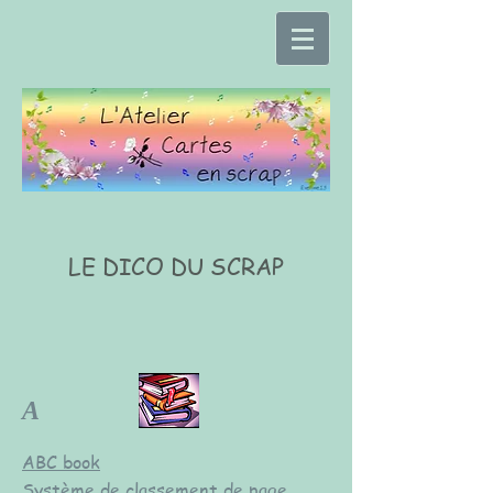
LE DICO DU SCRAP
A
ABC book
Système de classement de page.