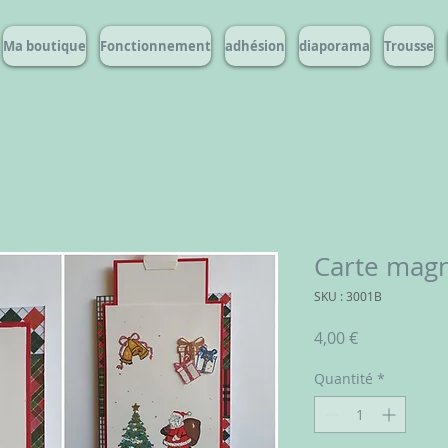
Ma boutique
Fonctionnement
adhésion
diaporama
Trousse
Carte mag
SKU : 3001B
Prix
4,00 €
Quantité
*