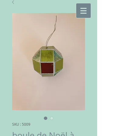
SKU : 5009
boule de Noël à